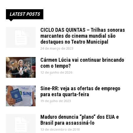
LATEST POSTS
CICLO DAS QUINTAS – Trilhas sonoras
marcantes do cinema mundial são
destaques no Teatro Municipal
24 de março de 2023
Cármen Lúcia vai continuar brincando
com o tempo?
12 de junho de 2026
Sine-RR: veja as ofertas de emprego
para esta quarta-feira
19 de julho de 2023
Maduro denuncia “plano” dos EUA e
Brasil para assassiná-lo
13 de dezembro de 2018