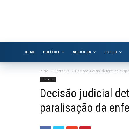
Boa
Vista
Já
HOME
POLÍTICA
NEGÓCIOS
ESTILO
Início
Destaque
Decisão judicial determina sus
Destaque
Decisão judicial d
paralisação da en