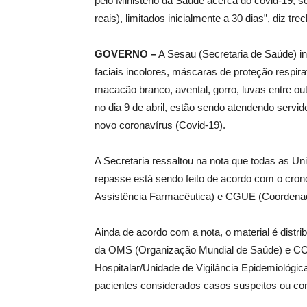
pelo Ministério da Saúde acerca do covid-19, s
reais), limitados inicialmente a 30 dias”, diz tre
GOVERNO –
A Sesau (Secretaria de Saúde) in
faciais incolores, máscaras de proteção respirat
macacão branco, avental, gorro, luvas entre ou
no dia 9 de abril, estão sendo atendendo servi
novo coronavírus (Covid-19).
A Secretaria ressaltou na nota que todas as U
repasse está sendo feito de acordo com o cro
Assistência Farmacêutica) e CGUE (Coordenad
Ainda de acordo com a nota, o material é distr
da OMS (Organização Mundial de Saúde) e CC
Hospitalar/Unidade de Vigilância Epidemiológica
pacientes considerados casos suspeitos ou co