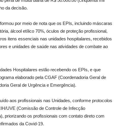
ob pena de multa diária de R$ 50.000.00 (cinquenta mil
cho da decisão.
formou por meio de nota que os EPIs, incluindo máscaras
ória, álcool etílico 70%, óculos de proteção profissional,
tros itens essenciais nas unidades hospitalares, recebidos
dores e unidades de saúde nas atividades de combate ao
nidades Hospitalares estão recebendo os EPIs, e que
nograma elaborado pela CGAF (Coordenadoria Geral de
oria Geral de Urgência e Emergência).
ibuído aos profissionais nas Unidades, conforme protocolos
IH/UVE (Comissão de Controle de Infecção
), priorizando os profissionais com contato direto com
nfirmados da Covid-19.