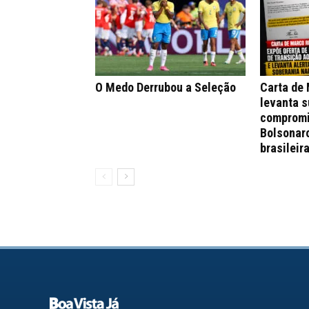
O Medo Derrubou a Seleção
Carta de
levanta s
compromi
Bolsonar
brasileir