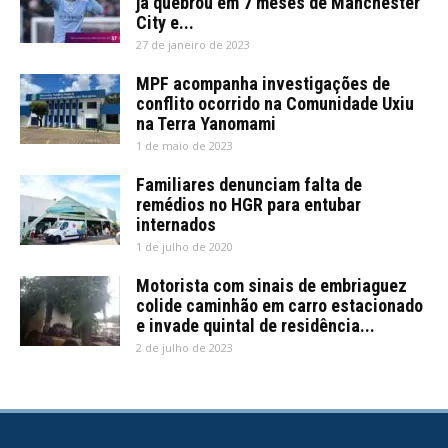
já quebrou em 7 meses de Manchester
City e...
27 de janeiro de 2023
MPF acompanha investigações de
conflito ocorrido na Comunidade Uxiu
na Terra Yanomami
1 de maio de 2023
Familiares denunciam falta de
remédios no HGR para entubar
internados
1 de julho de 2020
Motorista com sinais de embriaguez
colide caminhão em carro estacionado
e invade quintal de residência...
2 de julho de 2023