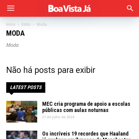
Início
Estilo
Moda
MODA
Moda
Não há posts para exibir
LATEST POSTS
MEC cria programa de apoio a escolas
públicas com aulas noturnas
21 de julho de 2024
Os incríveis 19 recordes que Haaland