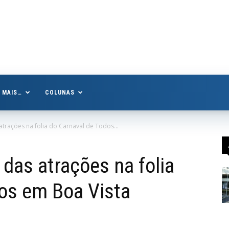
MAIS…
COLUNAS
trações na folia do Carnaval de Todos...
das atrações na folia
os em Boa Vista