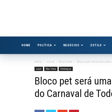
Boa
Vista
Já
HOME
POLÍTICA
NEGÓCIOS
ESTILO
Início
Local
Boa Vista
Bloco pet será uma das a
Local
Boa Vista
Destaque
Bloco pet será uma 
do Carnaval de Tod