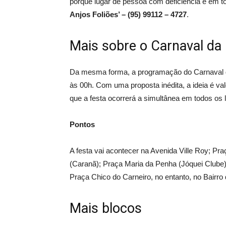
porque lugar de pessoa com deficiência é em to
Anjos Foliões’ – (95) 99112 – 4727
.
Mais sobre o Carnaval da 
Da mesma forma, a programação do Carnaval d
às 00h. Com uma proposta inédita, a ideia é valo
que a festa ocorrerá a simultânea em todos os l
Pontos
A festa vai acontecer na Avenida Ville Roy; P
(Caranã); Praça Maria da Penha (Jóquei Clube
Praça Chico do Carneiro, no entanto, no Bairro 
Mais blocos