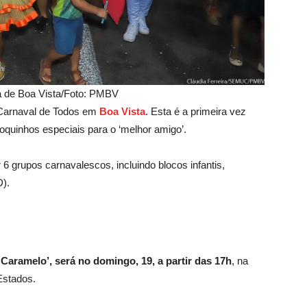
ra de Boa Vista/Foto: PMBV
o Carnaval de Todos em
B
oa Vista
. Esta é a primeira vez
loquinhos especiais para o ‘melhor amigo’.
 6 grupos carnavalescos, incluindo blocos infantis,
D).
Caramelo’, será no domingo, 19, a partir das 17h
, na
Estados.