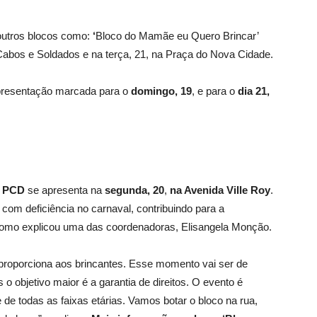
 outros blocos como:
‘
Bloco do Mamãe eu Quero Brincar’
a Cabos e Soldados e na terça, 21, na Praça do Nova Cidade.
m apresentação marcada para o
domingo, 19
, e para o
dia 21,
a PCD
se apresenta na
segunda, 20
,
na Avenida Ville Roy
.
com deficiência no carnaval, contribuindo para a
 como explicou uma das coordenadoras, Elisangela Monção.
l proporciona aos brincantes. Esse momento vai ser de
objetivo maior é a garantia de direitos. O evento é
de todas as faixas etárias. Vamos botar o bloco na rua,