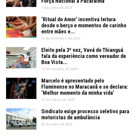
Força Nacional a Pacaraima
7 de junho de 2019
‘Ritual do Amor’ incentiva leitura
desde o berço e momentos de carinho
entre mães e...
19 de setembro de 2023
Eleito pela 3ª vez, Vavá do Thianguá
fala da experiência como vereador de
Boa Vista...
16 de outubro de 2024
Marcelo é apresentado pelo
Fluminense no Maracanã e se declara:
‘Melhor momento da minha vida’
10 de março de 2023
Sindicato exige processo seletivo para
motoristas de ambulância
20 de maio de 2020