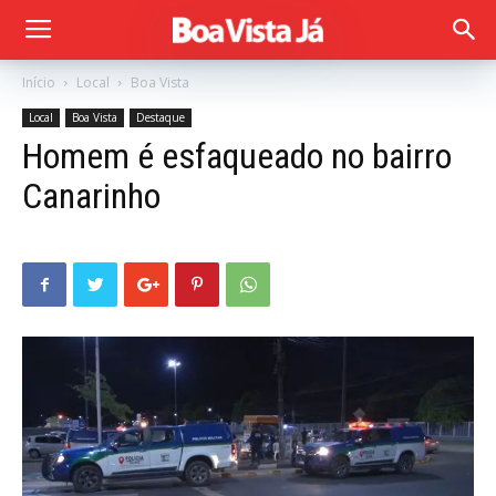
Início
Local
Boa Vista
Local
Boa Vista
Destaque
Homem é esfaqueado no bairro
Canarinho