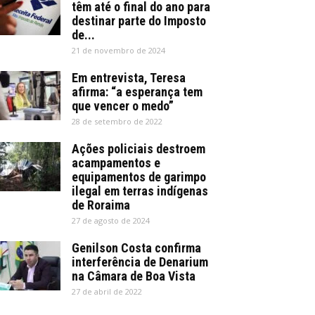
têm até o final do ano para
destinar parte do Imposto
de...
21 de novembro de 2024
Em entrevista, Teresa
afirma: “a esperança tem
que vencer o medo”
28 de setembro de 2022
Ações policiais destroem
acampamentos e
equipamentos de garimpo
ilegal em terras indígenas
de Roraima
27 de agosto de 2024
Genilson Costa confirma
interferência de Denarium
na Câmara de Boa Vista
27 de abril de 2022