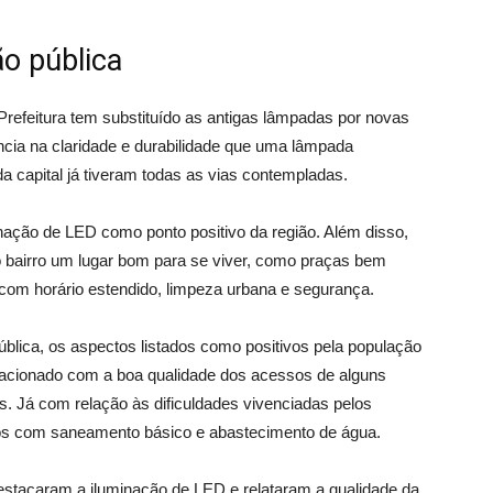
o pública
efeitura tem substituído as antigas lâmpadas por novas
ncia na claridade e durabilidade que uma lâmpada
a capital já tiveram todas as vias contempladas.
ação de LED como ponto positivo da região. Além disso,
 o bairro um lugar bom para se viver, como praças bem
com horário estendido, limpeza urbana e segurança.
pública, os aspectos listados como positivos pela população
lacionado com a boa qualidade dos acessos de alguns
us. Já com relação às dificuldades vivenciadas pelos
dos com saneamento básico e abastecimento de água.
estacaram a iluminação de LED e relataram a qualidade da