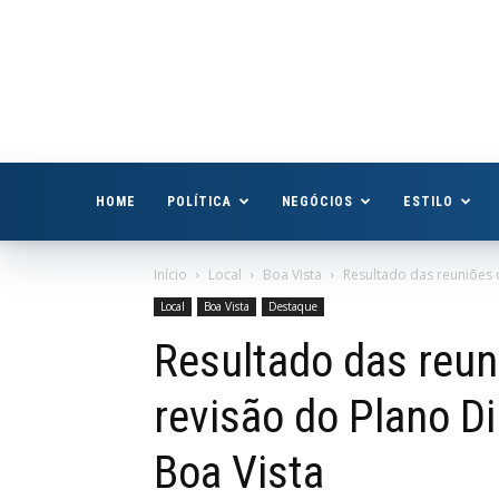
Boa
Vista
Já
HOME
POLÍTICA
NEGÓCIOS
ESTILO
Início
Local
Boa Vista
Resultado das reuniões 
Local
Boa Vista
Destaque
Resultado das reun
revisão do Plano D
Boa Vista