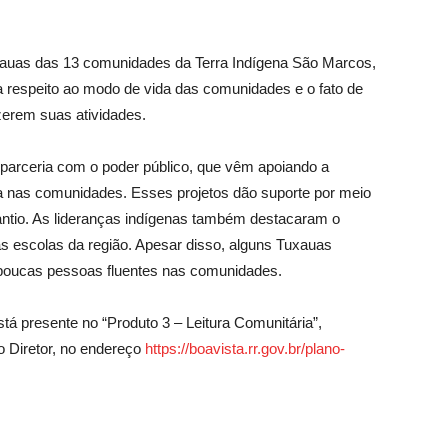
uxauas das 13 comunidades da Terra Indígena São Marcos,
oi a respeito ao modo de vida das comunidades e o fato de
azerem suas atividades.
 parceria com o poder público, que vêm apoiando a
tura nas comunidades. Esses projetos dão suporte por meio
antio. As lideranças indígenas também destacaram o
s escolas da região. Apesar disso, alguns Tuxauas
á poucas pessoas fluentes nas comunidades.
stá presente no “Produto 3 – Leitura Comunitária”,
o Diretor, no endereço
https://boavista.rr.gov.br/plano-