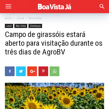
Início
Local
Boa Vista
Local
Boa Vista
Destaque
Campo de girassóis estará
aberto para visitação durante os
três dias de AgroBV