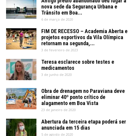
Antigo prédio abandonado deu lugar à
nova sede da Segurança Urbana e
Trânsito em Boa...
6 de março de 2020
FIM DE RECESSO – Academia Aberta e
projetos esportivos da Vila Olímpica
retornam na segunda,...
3 de fevereiro de 2023
Teresa esclarece sobre testes e
medicamentos
3 de junho de 2020
Obra de drenagem no Paraviana deve
eliminar 40º ponto crítico de
alagamento em Boa Vista
23 de janeiro de 2020
Abertura da terceira etapa poderá ser
anunciada em 15 dias
5 de agosto de 2020