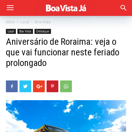
Início
Local
Boa Vista
Local
Boa Vista
Destaque
Aniversário de Roraima: veja o
que vai funcionar neste feriado
prolongado