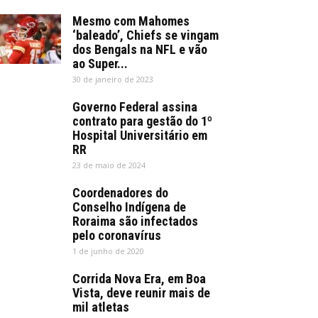
Mesmo com Mahomes
‘baleado’, Chiefs se vingam
dos Bengals na NFL e vão
ao Super...
30 de janeiro de 2023
Governo Federal assina
contrato para gestão do 1º
Hospital Universitário em
RR
23 de maio de 2024
Coordenadores do
Conselho Indígena de
Roraima são infectados
pelo coronavírus
1 de junho de 2020
Corrida Nova Era, em Boa
Vista, deve reunir mais de
mil atletas