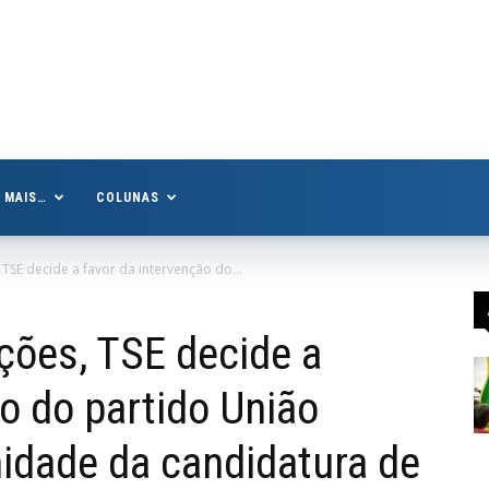
MAIS…
COLUNAS
 TSE decide a favor da intervenção do...
ições, TSE decide a
o do partido União
imidade da candidatura de