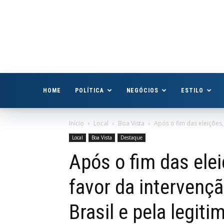
Boa
Vista
Já
HOME
POLÍTICA
NEGÓCIOS
ESTILO
Início
Local
Boa Vista
Após o fim das eleições,
Local
Boa Vista
Destaque
Após o fim das ele
favor da intervençã
Brasil e pela legit