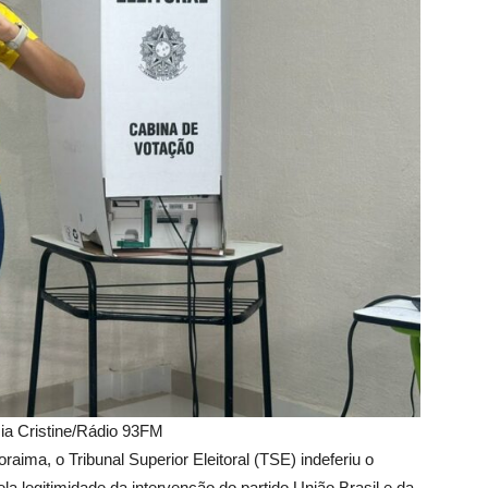
ia Cristine/Rádio 93FM
aima, o Tribunal Superior Eleitoral (TSE) indeferiu o
ela legitimidade da intervenção do partido União Brasil e da