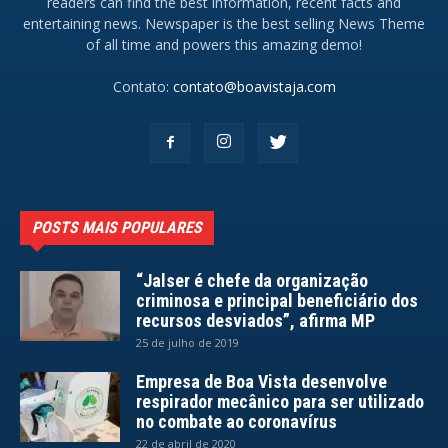
readers can find the best information, recent facts and
entertaining news. Newspaper is the best selling News Theme
of all time and powers this amazing demo!
Contato:
contato@boavistaja.com
POSTS MAIS POPULARES
“Jalser é chefe da organização
criminosa e principal beneficiário dos
recursos desviados”, afirma MP
25 de julho de 2019
Empresa de Boa Vista desenvolve
respirador mecânico para ser utilizado
no combate ao coronavírus
22 de abril de 2020