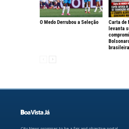
O Medo Derrubou a Seleção
Carta de
levanta s
compromi
Bolsonar
brasileir
City News promises to be a fair and objective portal,