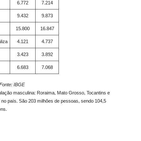
6.772
7.214
9.432
9.873
s
15.800
16.847
liza
4.121
4.737
3.423
3.892
6.683
7.068
Fonte: IBGE
ulação masculina: Roraima, Mato Grosso, Tocantins e
no país. São 203 milhões de pessoas, sendo 104,5
ens.