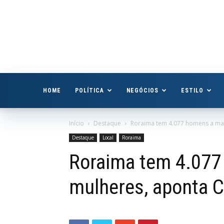
Boa
Vista
Já
HOME
POLÍTICA
NEGÓCIOS
ESTILO
Início
Destaque
Roraima tem 4.077 homens a ma
Destaque
Local
Roraima
Roraima tem 4.077
mulheres, aponta 