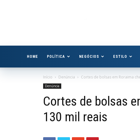
Boa
Vista
Já
HOME
POLÍTICA
NEGÓCIOS
ESTILO
Início
Denúncia
Cortes de bolsas em Roraima che
Denúncia
Cortes de bolsas 
130 mil reais