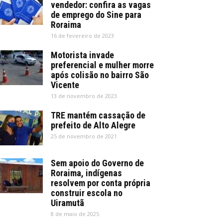
vendedor: confira as vagas
de emprego do Sine para
Roraima
16 de fevereiro de 2023
Motorista invade
preferencial e mulher morre
após colisão no bairro São
Vicente
13 de novembro de 2023
TRE mantém cassação de
prefeito de Alto Alegre
25 de novembro de 2021
Sem apoio do Governo de
Roraima, indígenas
resolvem por conta própria
construir escola no
Uiramutã
8 de maio de 2025