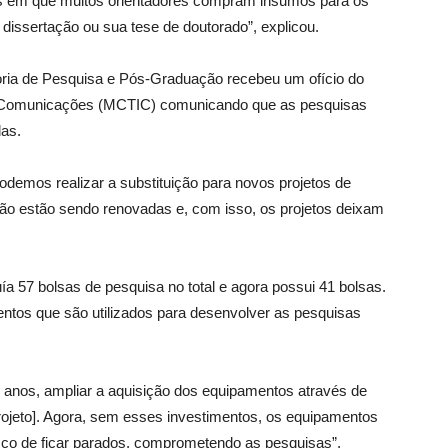
s em que muitos orientadores compram insumos para os
 dissertação ou sua tese de doutorado”, explicou.
oria de Pesquisa e Pós-Graduação recebeu um ofício do
s e Comunicações (MCTIC) comunicando que as pesquisas
as.
demos realizar a substituição para novos projetos de
ão estão sendo renovadas e, com isso, os projetos deixam
ía 57 bolsas de pesquisa no total e agora possui 41 bolsas.
ntos que são utilizados para desenvolver as pesquisas
 anos, ampliar a aquisição dos equipamentos através de
rojeto]. Agora, sem esses investimentos, os equipamentos
co de ficar parados, comprometendo as pesquisas”,