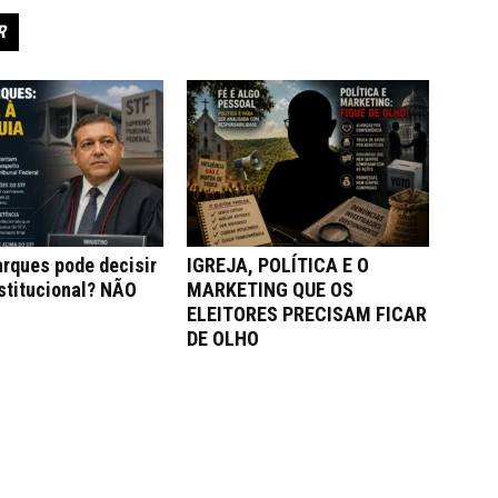
R
rques pode decisir
IGREJA, POLÍTICA E O
stitucional? NÃO
MARKETING QUE OS
ELEITORES PRECISAM FICAR
DE OLHO