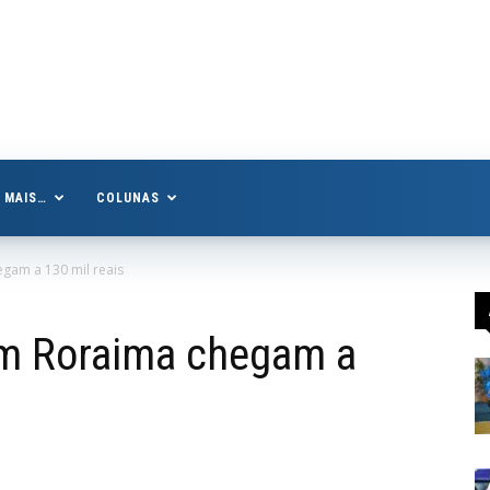
MAIS…
COLUNAS
gam a 130 mil reais
em Roraima chegam a