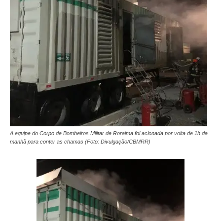
A equipe do Corpo de Bombeiros Militar de Roraima foi acionada por volta de 1h da
manhã para conter as chamas (Foto: Divulgação/CBMRR)