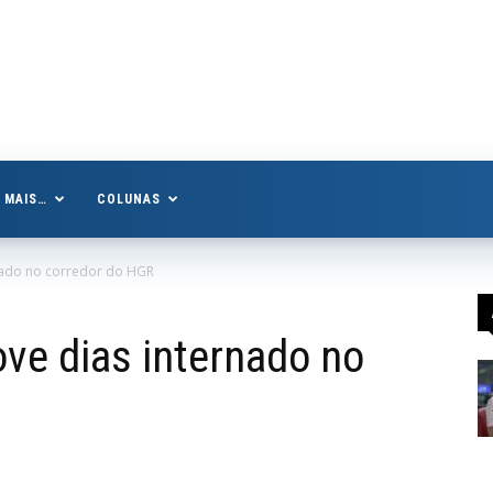
MAIS…
COLUNAS
rnado no corredor do HGR
ove dias internado no