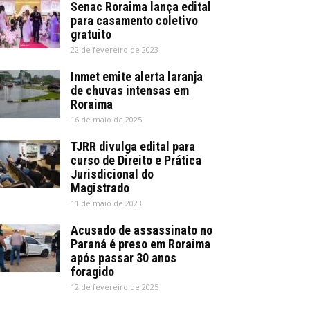
Senac Roraima lança edital
para casamento coletivo
gratuito
22 de fevereiro de 2023
Inmet emite alerta laranja
de chuvas intensas em
Roraima
16 de maio de 2025
TJRR divulga edital para
curso de Direito e Prática
Jurisdicional do
Magistrado
11 de maio de 2023
Acusado de assassinato no
Paraná é preso em Roraima
após passar 30 anos
foragido
12 de fevereiro de 2025