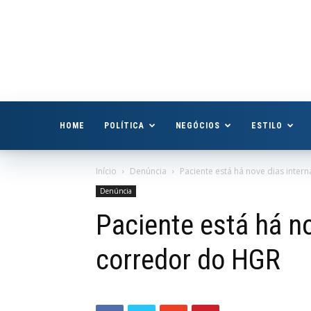
Boa
Vista
Já
HOME
POLÍTICA
NEGÓCIOS
ESTILO
Início
Denúncia
Paciente está há nove dias inte
Denúncia
Paciente está há n
corredor do HGR