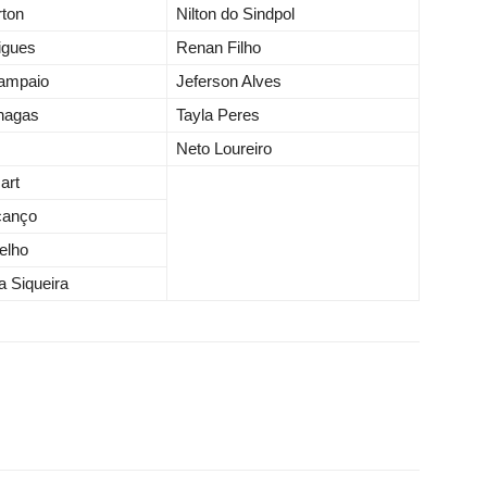
rton
Nilton do Sindpol
igues
Renan Filho
ampaio
Jeferson Alves
hagas
Tayla Peres
Neto Loureiro
art
canço
elho
a Siqueira