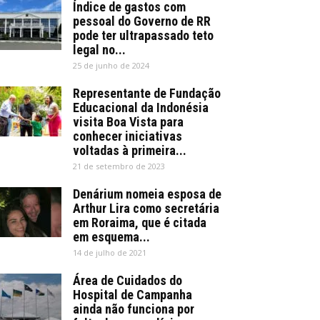
Índice de gastos com
pessoal do Governo de RR
pode ter ultrapassado teto
legal no...
25 de junho de 2024
Representante de Fundação
Educacional da Indonésia
visita Boa Vista para
conhecer iniciativas
voltadas à primeira...
21 de setembro de 2023
Denárium nomeia esposa de
Arthur Lira como secretária
em Roraima, que é citada
em esquema...
14 de julho de 2021
Área de Cuidados do
Hospital de Campanha
ainda não funciona por