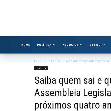
Boa
Vista
Já
HOME
POLÍTICA
NEGÓCIOS
ESTILO
Início
Destaque
Saiba quem sai e quem entra na 
Destaque
Saiba quem sai e q
Assembleia Legisla
próximos quatro a