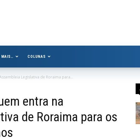
MAIS…
COLUNAS
Assembleia Legislativa de Roraima para...
uem entra na
tiva de Roraima para os
nos