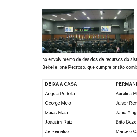
no envolvimento de desvios de recursos do sist
Bekel e Ione Pedroso, que cumpre prisão domici
DEIXA A CASA
PERMAN
Ângela Portella
Aurelina M
George Melo
Jalser Ren
Izaias Maia
Jânio Xing
Joaquim Ruiz
Brito Beze
Zé Reinaldo
Marcelo C