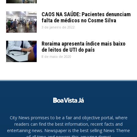
CAOS NA SAÚDE: Pacientes denunciam
falta de médicos no Cosme Silva
3 de janeiro de 2022
Roraima apresenta índice mais baixo
de leitos de UTI do país
8 de maio de 2020
City News promises to be a fair and objective portal, where
readers can find the best information, recent facts and
entertaining news. Newspaper is the best selling News Theme
of all time and powers this amazing demo!