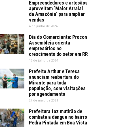
Empreendedores e artesãos
aproveitam ‘Maior Arraial
da Amazônia’ para ampliar
vendas
4 de junho de 2024
Dia do Comerciante: Procon
Assembleia orienta
empresários no
crescimento do setor em RR
16 de julho de 2024
Prefeito Arthur e Teresa
anunciam reabertura do
Mirante para toda
população, com visitações
por agendamento
27 de maio de 2021
Prefeitura faz mutirão de
combate a dengue no bairro
Pedra Pintada em Boa Vista