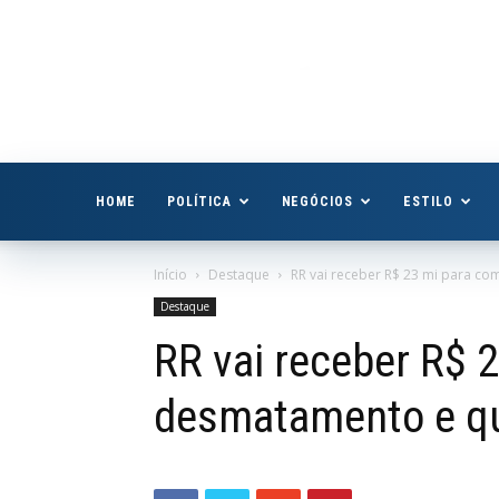
Boa
Vista
Já
HOME
POLÍTICA
NEGÓCIOS
ESTILO
Início
Destaque
RR vai receber R$ 23 mi para 
Destaque
RR vai receber R$ 
desmatamento e q