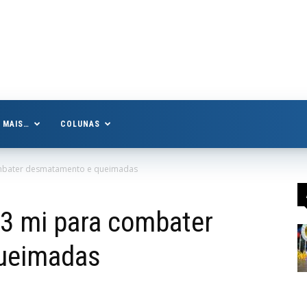
MAIS…
COLUNAS
combater desmatamento e queimadas
23 mi para combater
ueimadas