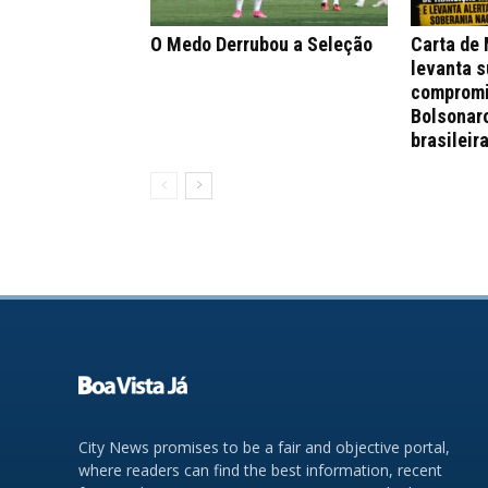
O Medo Derrubou a Seleção
Carta de
levanta s
compromi
Bolsonar
brasileir
City News promises to be a fair and objective portal,
where readers can find the best information, recent