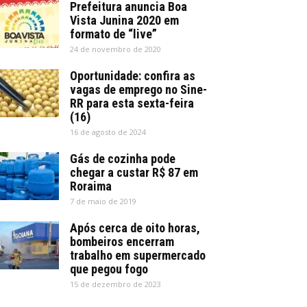
Prefeitura anuncia Boa
Vista Junina 2020 em
formato de “live”
24 de novembro de 2020
Oportunidade: confira as
vagas de emprego no Sine-
RR para esta sexta-feira
(16)
16 de agosto de 2024
Gás de cozinha pode
chegar a custar R$ 87 em
Roraima
7 de maio de 2019
Após cerca de oito horas,
bombeiros encerram
trabalho em supermercado
que pegou fogo
15 de dezembro de 2023