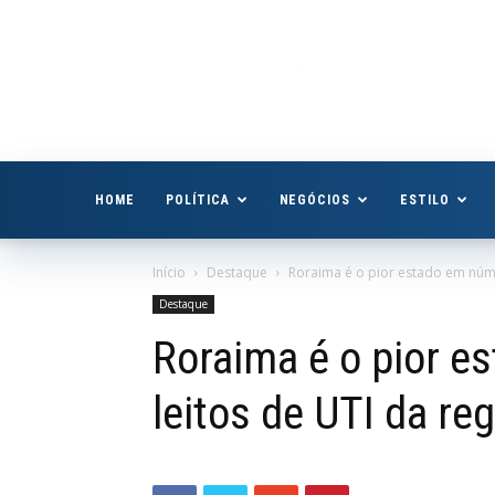
Boa
Vista
Já
HOME
POLÍTICA
NEGÓCIOS
ESTILO
Início
Destaque
Roraima é o pior estado em númer
Destaque
Roraima é o pior e
leitos de UTI da re