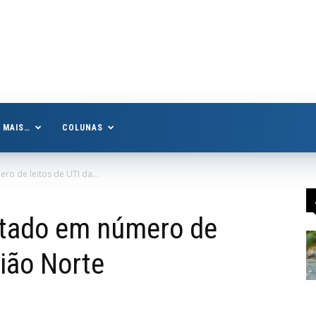
MAIS…
COLUNAS
o de leitos de UTI da...
stado em número de
gião Norte