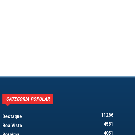
CATEGORIA POPULAR
11266
Destaque
4581
Boa Vista
4051
Roraima