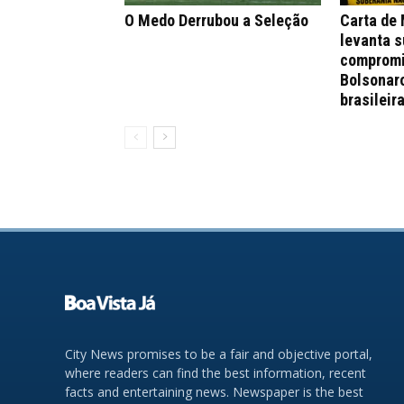
O Medo Derrubou a Seleção
Carta de
levanta s
compromi
Bolsonar
brasileir
City News promises to be a fair and objective portal,
where readers can find the best information, recent
facts and entertaining news. Newspaper is the best