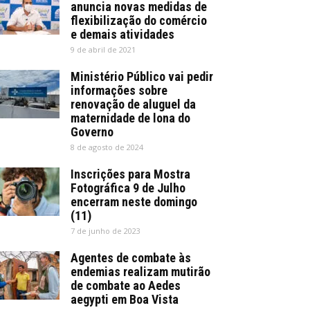
anuncia novas medidas de
flexibilização do comércio
e demais atividades
9 de abril de 2021
Ministério Público vai pedir
informações sobre
renovação de aluguel da
maternidade de lona do
Governo
8 de agosto de 2024
Inscrições para Mostra
Fotográfica 9 de Julho
encerram neste domingo
(11)
7 de junho de 2023
Agentes de combate às
endemias realizam mutirão
de combate ao Aedes
aegypti em Boa Vista