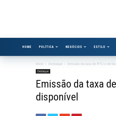
Boa
Vista
Já
HOME
POLÍTICA
NEGÓCIOS
ESTILO
Início
Destaque
Emissão da taxa de IPTU e de lix
Destaque
Emissão da taxa de 
disponível