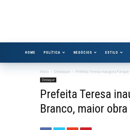
Boa
Vista
Já
HOME
POLÍTICA
NEGÓCIOS
ESTILO
Início
Destaque
Prefeita Teresa inaugura Parque 
Destaque
Prefeita Teresa in
Branco, maior obra 