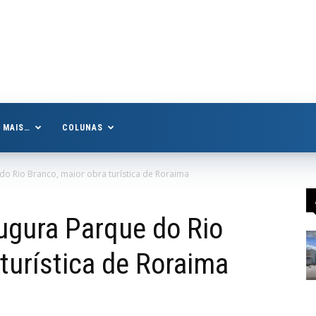
MAIS…
COLUNAS
do Rio Branco, maior obra turística de Roraima
augura Parque do Rio
turística de Roraima