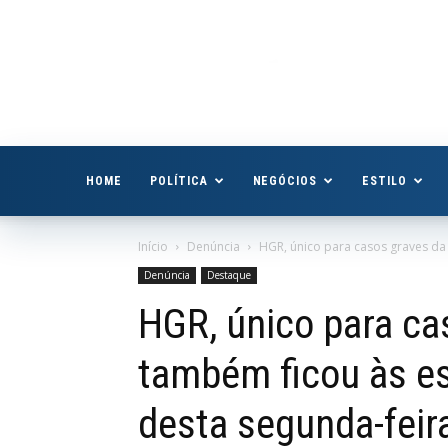
Boa
Vista
Já
HOME
POLÍTICA
NEGÓCIOS
ESTILO
Início
Denúncia
HGR, único para casos graves da 
Denúncia
Destaque
HGR, único para ca
também ficou às e
desta segunda-feir