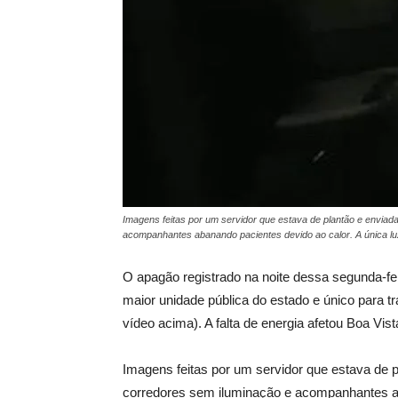
Imagens feitas por um servidor que estava de plantão e envia
acompanhantes abanando pacientes devido ao calor. A única lu
O apagão registrado na noite dessa segunda-fei
maior unidade pública do estado e único para t
vídeo acima). A falta de energia afetou Boa Vista
Imagens feitas por um servidor que estava de 
corredores sem iluminação e acompanhantes aba