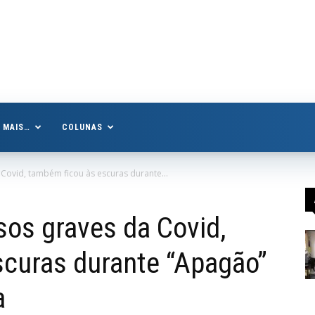
MAIS…
COLUNAS
Covid, também ficou às escuras durante...
sos graves da Covid,
scuras durante “Apagão”
a