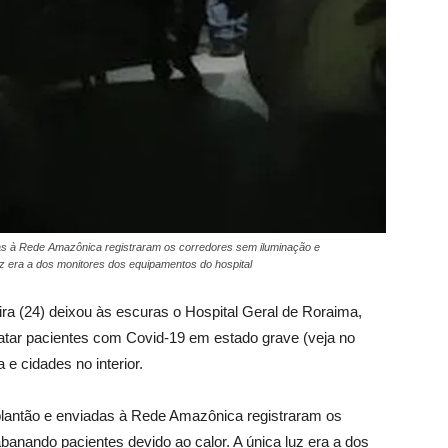
das à Rede Amazônica registraram os corredores sem iluminação e
z era a dos monitores dos equipamentos do hospital
ra (24) deixou às escuras o Hospital Geral de Roraima,
ratar pacientes com Covid-19 em estado grave (veja no
 e cidades no interior.
plantão e enviadas à Rede Amazônica registraram os
nando pacientes devido ao calor. A única luz era a dos