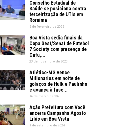
Conselho Estadual de
Saúde se posiciona contra
terceirização de UTIs em
Roraima
5 de fevereiro de 2025
Boa Vista sedia finais da
Copa Sest/Senat de Futebol
7 Society com presença de
Cafu,...
23 de novembro de 2023
Atlético-MG vence
Millonarios em noite de
golaços de Hulk e Paulinho
e avança à fase...
16 de março de 2023
Ação Prefeitura com Você
encerra Campanha Agosto
Lilás em Boa Vista
1 de setembro de 2024