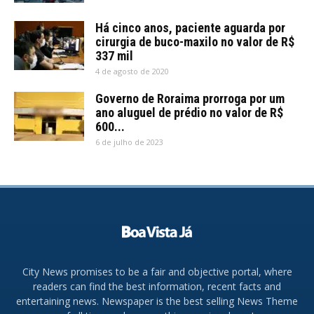
Há cinco anos, paciente aguarda por
cirurgia de buco-maxilo no valor de R$
337 mil
4 de agosto de 2020
Governo de Roraima prorroga por um
ano aluguel de prédio no valor de R$
600...
6 de julho de 2023
City News promises to be a fair and objective portal, where
readers can find the best information, recent facts and
entertaining news. Newspaper is the best selling News Theme