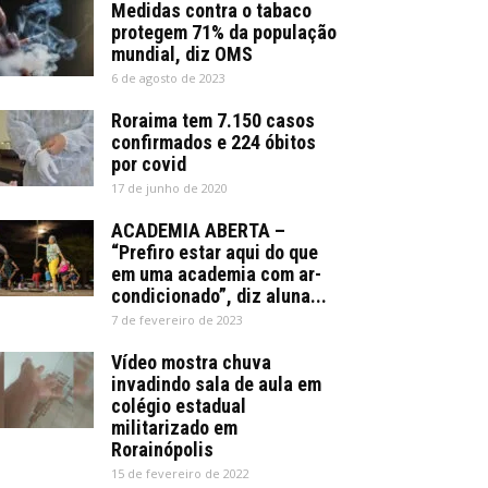
Medidas contra o tabaco
protegem 71% da população
mundial, diz OMS
6 de agosto de 2023
Roraima tem 7.150 casos
confirmados e 224 óbitos
por covid
17 de junho de 2020
ACADEMIA ABERTA –
“Prefiro estar aqui do que
em uma academia com ar-
condicionado”, diz aluna...
7 de fevereiro de 2023
Vídeo mostra chuva
invadindo sala de aula em
colégio estadual
militarizado em
Rorainópolis
15 de fevereiro de 2022