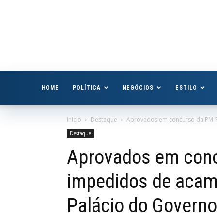
Boa
Vista
Já
HOME
POLÍTICA
NEGÓCIOS
ESTILO
Início
Destaque
Aprovados em concurso da PM-R
Destaque
Aprovados em con
impedidos de acam
Palácio do Governo