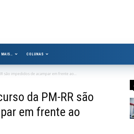
MAIS…
COLUNAS
R são impedidos de acampar em frente ao...
curso da PM-RR são
par em frente ao