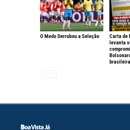
O Medo Derrubou a Seleção
Carta de
levanta s
compromi
Bolsonar
brasileir