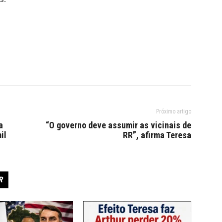
Próximo artigo
a
“O governo deve assumir as vicinais de
il
RR”, afirma Teresa
R