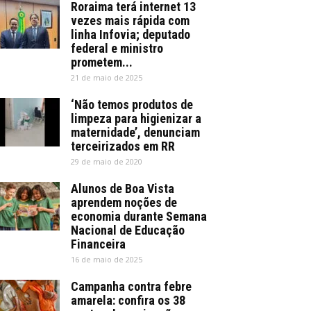
Roraima terá internet 13
vezes mais rápida com
linha Infovia; deputado
federal e ministro
prometem...
21 de maio de 2025
‘Não temos produtos de
limpeza para higienizar a
maternidade’, denunciam
terceirizados em RR
29 de maio de 2020
Alunos de Boa Vista
aprendem noções de
economia durante Semana
Nacional de Educação
Financeira
16 de maio de 2025
Campanha contra febre
amarela: confira os 38