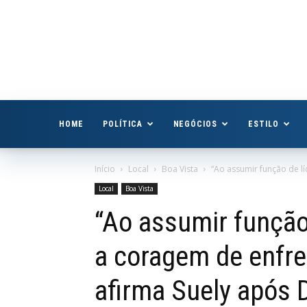
Boa
Vista
Já
HOME
POLÍTICA
NEGÓCIOS
ESTILO
Início
Local
Boa Vista
“Ao assumir função de lí
Local
Boa Vista
“Ao assumir função
a coragem de enfre
afirma Suely após 