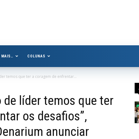
MAIS…
COLUNAS
der temos que ter a coragem de enfrentar...
 de líder temos que ter
ntar os desafios”,
Denarium anunciar