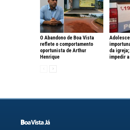
O Abandono de Boa Vista
Adolesce
reflete o comportamento
importuna
oportunista de Arthur
da igreja
Henrique
impedir a