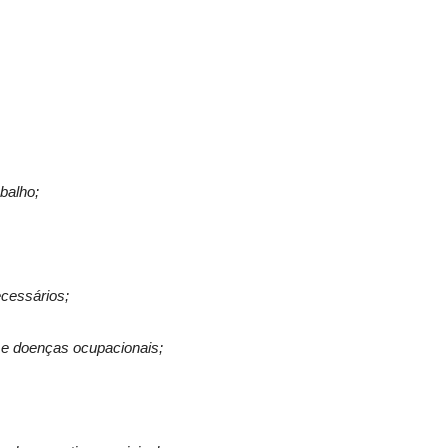
balho;
ecessários;
o e doenças ocupacionais;