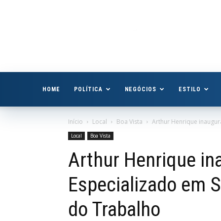
Boa
Vista
Já
HOME
POLÍTICA
NEGÓCIOS
ESTILO
Início
Local
Boa Vista
Arthur Henrique inaugur
Local
Boa Vista
Arthur Henrique in
Especializado em 
do Trabalho