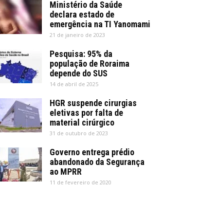
Ministério da Saúde
declara estado de
emergência na TI Yanomami
21 de janeiro de 2023
Pesquisa: 95% da
população de Roraima
depende do SUS
14 de abril de 2025
HGR suspende cirurgias
eletivas por falta de
material cirúrgico
31 de outubro de 2023
Governo entrega prédio
abandonado da Segurança
ao MPRR
11 de fevereiro de 2020