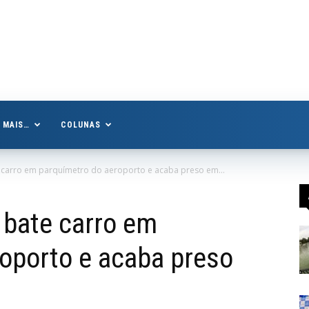
MAIS…
COLUNAS
carro em parquímetro do aeroporto e acaba preso em...
bate carro em
oporto e acaba preso