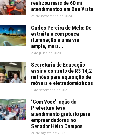
realizou mais de 60 mil
atendimentos em Boa Vista
25 de novembro de 2024
Carlos Pereira de Melo: De
estreita e com pouca
iluminação a uma via
ampla, mais...
2 de julho de 2020
Secretaria de Educação
assina contrato de R$ 14,2
milhões para aquisição de
móveis e eletrodomésticos
1 de setembro de 2023
‘Com Você’: ação da
Prefeitura leva
atendimento gratuito para
empreendedores no
Senador Hélio Campos
26 de agosto de 2023