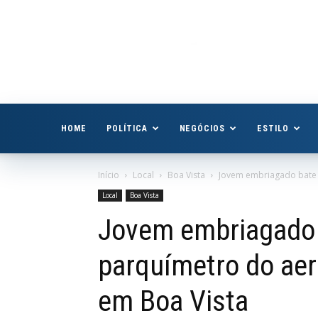
Boa
Vista
Já
HOME
POLÍTICA
NEGÓCIOS
ESTILO
Início
Local
Boa Vista
Jovem embriagado bate 
Local
Boa Vista
Jovem embriagado 
parquímetro do aer
em Boa Vista