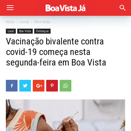
Início
Local
Boa Vista
Local
Boa Vista
Destaque
Vacinação bivalente contra
covid-19 começa nesta
segunda-feira em Boa Vista