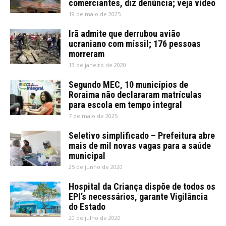
comerciantes, diz denúncia; veja vídeo
19 de maio de 2025
Irã admite que derrubou avião
ucraniano com míssil; 176 pessoas
morreram
13 de janeiro de 2020
Segundo MEC, 10 municípios de
Roraima não declararam matrículas
para escola em tempo integral
7 de maio de 2025
Seletivo simplificado – Prefeitura abre
mais de mil novas vagas para a saúde
municipal
25 de junho de 2020
Hospital da Criança dispõe de todos os
EPI’s necessários, garante Vigilância
do Estado
20 de julho de 2020