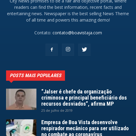
City News promises to be a fair and objective portal, where
readers can find the best information, recent facts and
entertaining news. Newspaper is the best selling News Theme
of all time and powers this amazing demo!
Contato:
contato@boavistaja.com
POSTS MAIS POPULARES
“Jalser é chefe da organização
criminosa e principal beneficiário dos
recursos desviados”, afirma MP
25 de julho de 2019
Empresa de Boa Vista desenvolve
respirador mecânico para ser utilizado
no combate ao coronavírus