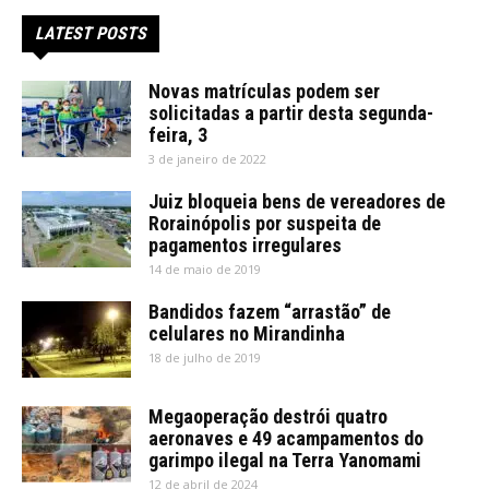
LATEST POSTS
Novas matrículas podem ser
solicitadas a partir desta segunda-
feira, 3
3 de janeiro de 2022
Juiz bloqueia bens de vereadores de
Rorainópolis por suspeita de
pagamentos irregulares
14 de maio de 2019
Bandidos fazem “arrastão” de
celulares no Mirandinha
18 de julho de 2019
Megaoperação destrói quatro
aeronaves e 49 acampamentos do
garimpo ilegal na Terra Yanomami
12 de abril de 2024