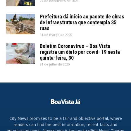
27 de novembro de 2023
Prefeitura dá início ao pacote de obras
de infraestrutura que contempla 35
ruas
11 de março de 2020
Boletim Coronavírus – Boa Vista
registra um óbito por covid- 19 nesta
quinta-feira, 30
31 de julho de 2020
City News promises to be a fair and objective portal, where
readers can find the best information, recent facts and
entertaining news. Newspaper is the best selling News Theme