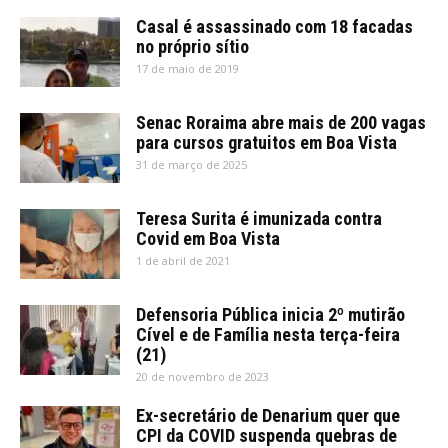
Casal é assassinado com 18 facadas
no próprio sítio
17 de maio de 2019
Senac Roraima abre mais de 200 vagas
para cursos gratuitos em Boa Vista
31 de março de 2025
Teresa Surita é imunizada contra
Covid em Boa Vista
1 de abril de 2021
Defensoria Pública inicia 2º mutirão
Cível e de Família nesta terça-feira
(21)
20 de novembro de 2023
Ex-secretário de Denarium quer que
CPI da COVID suspenda quebras de