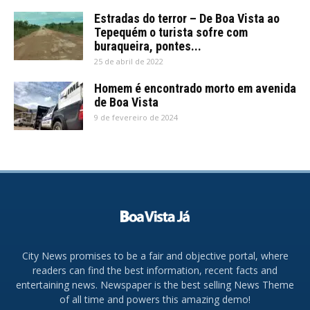
Estradas do terror – De Boa Vista ao
Tepequém o turista sofre com
buraqueira, pontes...
25 de abril de 2022
Homem é encontrado morto em avenida
de Boa Vista
9 de fevereiro de 2024
City News promises to be a fair and objective portal, where
readers can find the best information, recent facts and
entertaining news. Newspaper is the best selling News Theme
of all time and powers this amazing demo!