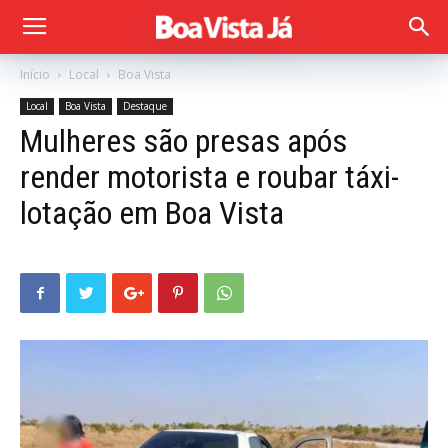
Início
Local
Boa Vista
Local
Boa Vista
Destaque
Mulheres são presas após
render motorista e roubar táxi-
lotação em Boa Vista