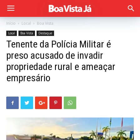
Início
Local
Boa Vista
Local
Boa Vista
Destaque
Tenente da Polícia Militar é
preso acusado de invadir
propriedade rural e ameaçar
empresário