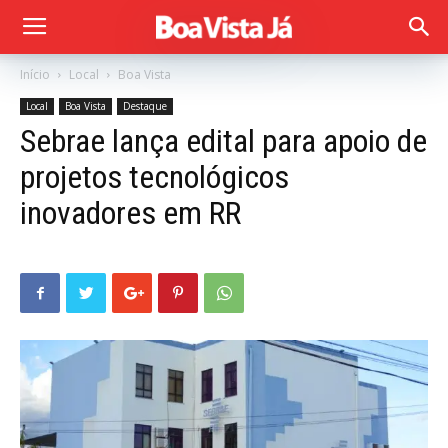
Início
Local
Boa Vista
Local
Boa Vista
Destaque
Sebrae lança edital para apoio de
projetos tecnológicos
inovadores em RR