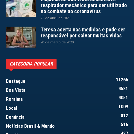
respirador mecânico para ser utilizado
no combate ao coronavírus
22 de abril de 2020
Teresa acerta nas medidas e pode ser
responsável por salvar muitas vidas
20 de março de 2020
CATEGORIA POPULAR
11266
Destaque
4581
Boa Vista
4051
Roraima
1009
Local
812
Denúncia
516
Notícias Brasil & Mundo
427