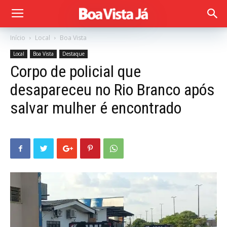
Início
Local
Boa Vista
Local
Boa Vista
Destaque
Corpo de policial que
desapareceu no Rio Branco após
salvar mulher é encontrado