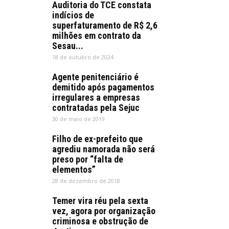
Auditoria do TCE constata
indícios de
superfaturamento de R$ 2,6
milhões em contrato da
Sesau...
18 de outubro de 2024
Agente penitenciário é
demitido após pagamentos
irregulares a empresas
contratadas pela Sejuc
30 de maio de 2019
Filho de ex-prefeito que
agrediu namorada não será
preso por “falta de
elementos”
28 de dezembro de 2018
Temer vira réu pela sexta
vez, agora por organização
criminosa e obstrução de