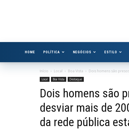
Boa
Vista
Já
HOME
POLÍTICA
NEGÓCIOS
ESTILO
Início
Local
Boa Vista
Dois homens são presos 
Local
Boa Vista
Destaque
Dois homens são pr
desviar mais de 20
da rede pública es