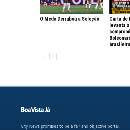
O Medo Derrubou a Seleção
Carta de
levanta s
compromi
Bolsonar
brasileir
City News promises to be a fair and objective portal,