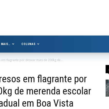
MAIS…
COLUNAS
em flagrante por desviar mais de 200kg de...
esos em flagrante por
0kg de merenda escolar
tadual em Boa Vista