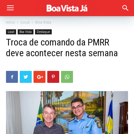
Início
Local
Boa Vista
Local
Boa Vista
Destaque
Troca de comando da PMRR
deve acontecer nesta semana