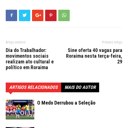
Artigo anterior
Próximo artigo
Dia do Trabalhador:
Sine oferta 40 vagas para
movimentos sociais
Roraima nesta terça-feira,
realizam ato cultural e
29
político em Roraima
ARTIGOS RELACIONADOS
MAIS DO AUTOR
O Medo Derrubou a Seleção