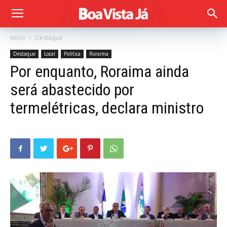
Início
Destaque
Destaque
Local
Política
Roraima
Por enquanto, Roraima ainda
será abastecido por
termelétricas, declara ministro