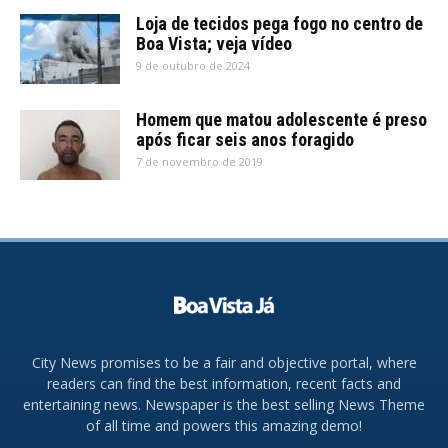
Loja de tecidos pega fogo no centro de
Boa Vista; veja vídeo
9 de outubro de 2024
Homem que matou adolescente é preso
após ficar seis anos foragido
7 de novembro de 2019
City News promises to be a fair and objective portal, where
readers can find the best information, recent facts and
entertaining news. Newspaper is the best selling News Theme
of all time and powers this amazing demo!