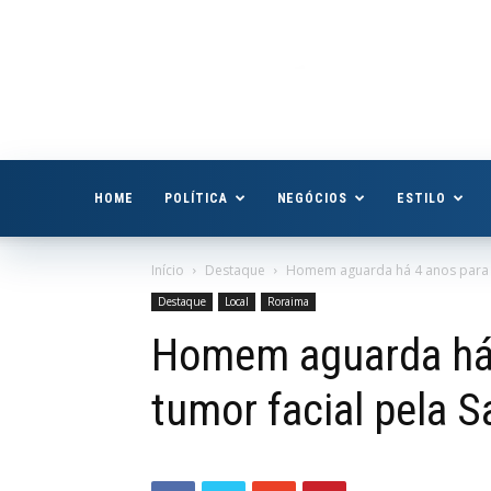
Boa
Vista
Já
HOME
POLÍTICA
NEGÓCIOS
ESTILO
Início
Destaque
Homem aguarda há 4 anos para re
Destaque
Local
Roraima
Homem aguarda há 
tumor facial pela 