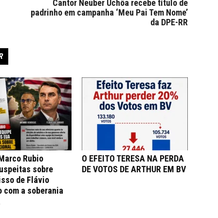
Cantor Neuber Uchôa recebe título de
padrinho em campanha ‘Meu Pai Tem Nome’
da DPE-RR
R
 Marco Rubio
O EFEITO TERESA NA PERDA
uspeitas sobre
DE VOTOS DE ARTHUR EM BV
sso de Flávio
o com a soberania
a