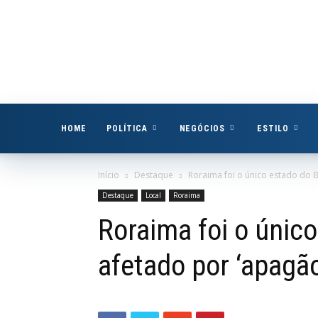
Boa
Vista
Já
HOME
POLÍTICA
NEGÓCIOS
ESTILO
Início
Destaque
Roraima foi o único estado do B
Destaque
Local
Roraima
Roraima foi o único
afetado por ‘apagão