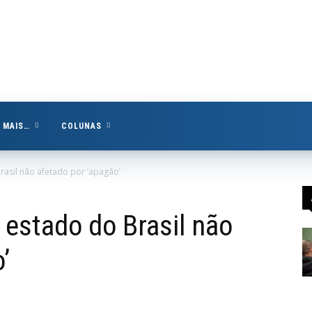
MAIS…
COLUNAS
rasil não afetado por ‘apagão’
 estado do Brasil não
’