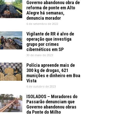
Governo abandonou obra de
reforma de ponte em Alto
Alegre há semanas,
denuncia morador
6 de setembro de 2022
Vigilante de RR é alvo de
operação que investiga
grupo por crimes
cibernéticos em SP
30 de maio de 2023
Polícia apreende mais de
300 kg de drogas, 621
munições e dinheiro em Boa
Vista
6 de outubro de 2023
ISOLADOS – Moradores do
Passarão denunciam que
Governo abandonou obras
da Ponte do Milho