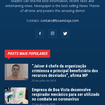
readers can find the best information, recent facts and
entertaining news. Newspaper is the best selling News Theme
of all time and powers this amazing demo!
Contato:
contato@boavistaja.com
POSTS MAIS POPULARES
“Jalser é chefe da organização
criminosa e principal beneficiário dos
recursos desviados”, afirma MP
25 de julho de 2019
Empresa de Boa Vista desenvolve
respirador mecânico para ser utilizado
no combate ao coronavírus
22 de abril de 2020