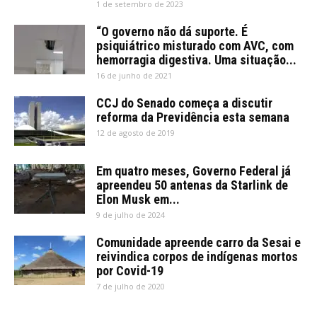
1 de setembro de 2023
“O governo não dá suporte. É
psiquiátrico misturado com AVC, com
hemorragia digestiva. Uma situação...
16 de junho de 2021
CCJ do Senado começa a discutir
reforma da Previdência esta semana
12 de agosto de 2019
Em quatro meses, Governo Federal já
apreendeu 50 antenas da Starlink de
Elon Musk em...
9 de julho de 2024
Comunidade apreende carro da Sesai e
reivindica corpos de indígenas mortos
por Covid-19
7 de julho de 2020