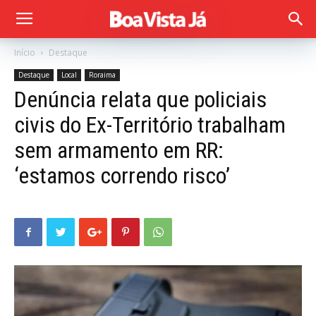
Início
Destaque
Destaque
Local
Roraima
Denúncia relata que policiais
civis do Ex-Território trabalham
sem armamento em RR:
‘estamos correndo risco’