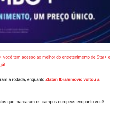
você tem acesso ao melhor do entretenimento de Star+ e
já!
taram a rodada, enquanto
Zlatan Ibrahimovic voltou a
.
ntos que marcaram os campos europeus enquanto você