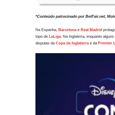
*Conteúdo patrocinado por BetFair.net, Mot
Na Espanha,
Barcelona
e
Real Madrid
protago
topo de
LaLiga
. Na Inglaterra, enquanto alguns
disputas da
Copa da Inglaterra
e da
Premier 