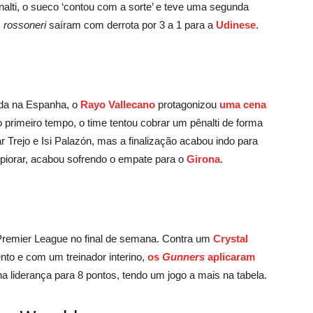
alti, o sueco ‘contou com a sorte’ e teve uma segunda
s
rossoneri
saíram com derrota por 3 a 1 para a
Udinese
.
da na Espanha, o
Rayo Vallecano
protagonizou
uma cena
 primeiro tempo, o time tentou cobrar um pênalti de forma
 Trejo e Isi Palazón, mas a finalização acabou indo para
piorar, acabou sofrendo o empate para o
Girona
.
a Premier League no final de semana. Contra um
Crystal
to e com um treinador interino,
os
Gunners
aplicaram
liderança para 8 pontos, tendo um jogo a mais na tabela.