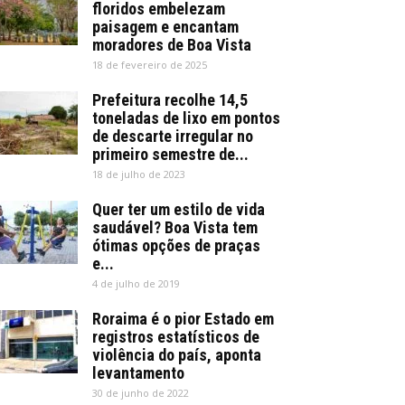
floridos embelezam
paisagem e encantam
moradores de Boa Vista
18 de fevereiro de 2025
Prefeitura recolhe 14,5
toneladas de lixo em pontos
de descarte irregular no
primeiro semestre de...
18 de julho de 2023
Quer ter um estilo de vida
saudável? Boa Vista tem
ótimas opções de praças
e...
4 de julho de 2019
Roraima é o pior Estado em
registros estatísticos de
violência do país, aponta
levantamento
30 de junho de 2022