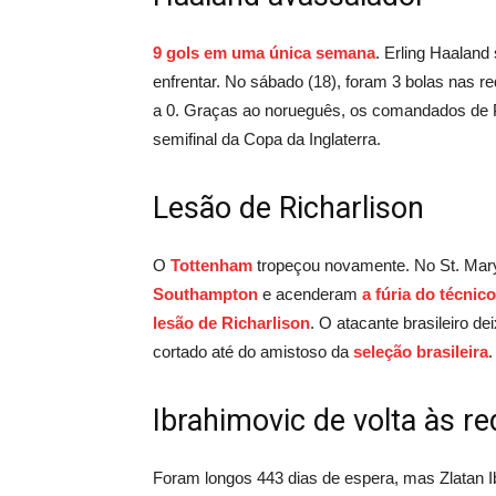
9 gols em uma única semana
. Erling Haalan
enfrentar. No sábado (18), foram 3 bolas nas r
a 0. Graças ao norueguês, os comandados de
semifinal da Copa da Inglaterra.
Lesão de Richarlison
O
Tottenham
tropeçou novamente. No St. Mar
Southampton
e acenderam
a fúria do técnic
lesão de Richarlison
. O atacante brasileiro 
cortado até do amistoso da
seleção brasileira
.
Ibrahimovic de volta às r
Foram longos 443 dias de espera, mas Zlatan I