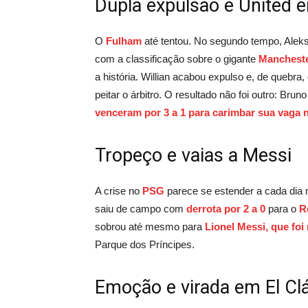
Dupla expulsão e United
O
Fulham
até tentou. No segundo tempo, Aleksa
com a classificação sobre o gigante
Mancheste
a história. Willian acabou expulso e, de quebra
peitar o árbitro. O resultado não foi outro: Br
venceram por 3 a 1 para carimbar sua vaga n
Tropeço e vaias a Messi
A crise no
PSG
parece se estender a cada dia
saiu de campo com
derrota por 2 a 0
para o
R
sobrou até mesmo para
Lionel Messi, que foi
Parque dos Príncipes.
Emoção e virada em El Cl