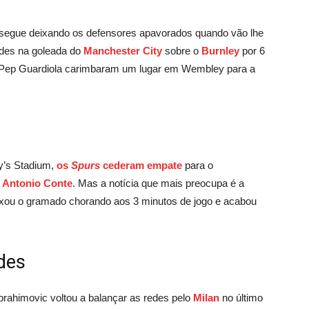
d segue deixando os defensores apavorados quando vão lhe
edes na goleada do
Manchester City
sobre o
Burnley
por 6
 Pep Guardiola carimbaram um lugar em Wembley para a
y’s Stadium,
os
Spurs
cederam empate
para o
o Antonio Conte
. Mas a notícia que mais preocupa é a
deixou o gramado chorando aos 3 minutos de jogo e acabou
edes
brahimovic voltou a balançar as redes pelo
Milan
no último