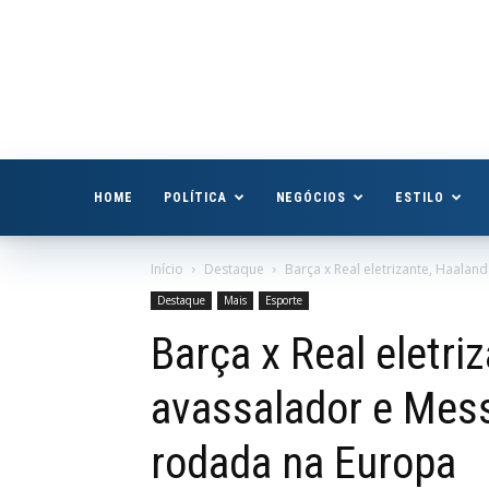
Boa
Vista
Já
HOME
POLÍTICA
NEGÓCIOS
ESTILO
Início
Destaque
Barça x Real eletrizante, Haaland
Destaque
Mais
Esporte
Barça x Real eletri
avassalador e Mess
rodada na Europa