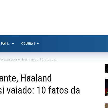
MAIS…
COLUNAS
 avassalador e Messi vaiado: 10 fatos da...
zante, Haaland
i vaiado: 10 fatos da