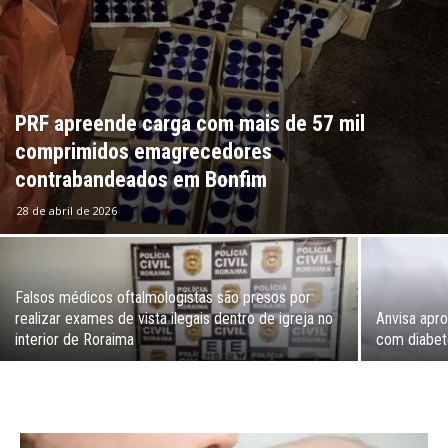
PRF apreende carga com mais de 57 mil
comprimidos emagrecedores
contrabandeados em Bonfim
28 de abril de 2026
Falsos médicos oftalmologistas são presos por
realizar exames de vista ilegais dentro de igreja no
Anvisa apr
interior de Roraima
com diabet