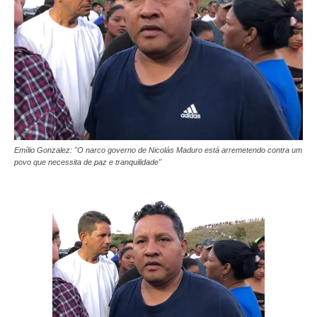
Emílio Gonzalez: "O narco governo de Nicolás Maduro está arremetendo contra um
povo que necessita de paz e tranquilidade"