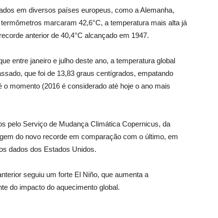
ados em diversos países europeus, como a Alemanha,
 termômetros marcaram 42,6°C, a temperatura mais alta já
o recorde anterior de 40,4°C alcançado em 1947.
ue entre janeiro e julho deste ano, a temperatura global
ssado, que foi de 13,83 graus centígrados, empatando
 o momento (2016 é considerado até hoje o ano mais
s pelo Serviço de Mudança Climática Copernicus, da
rgem do novo recorde em comparação com o último, em
 os dados dos Estados Unidos.
nterior seguiu um forte El Niño, que aumenta a
te do impacto do aquecimento global.