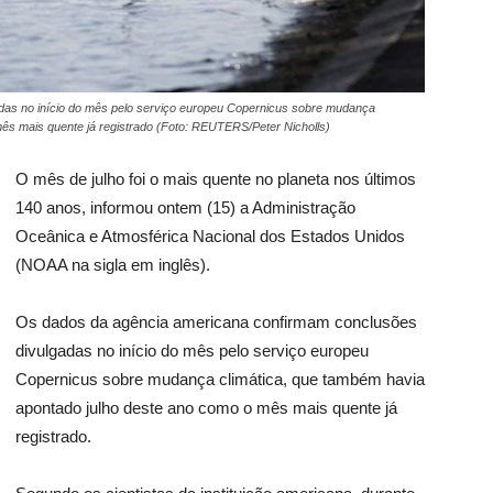
as no início do mês pelo serviço europeu Copernicus sobre mudança
mês mais quente já registrado (Foto: REUTERS/Peter Nicholls)
O mês de julho foi o mais quente no planeta nos últimos
140 anos, informou ontem (15) a Administração
Oceânica e Atmosférica Nacional dos Estados Unidos
(NOAA na sigla em inglês).
Os dados da agência americana confirmam conclusões
divulgadas no início do mês pelo serviço europeu
Copernicus sobre mudança climática, que também havia
apontado julho deste ano como o mês mais quente já
registrado.