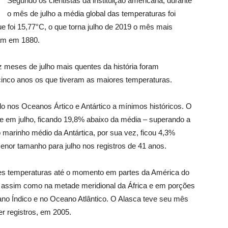
Segundo os cientistas da instituição americana, durante
o mês de julho a média global das temperaturas foi
ue foi 15,77°C, o que torna julho de 2019 o mês mais
ram em 1880.
 meses de julho mais quentes da história foram
cinco anos os que tiveram as maiores temperaturas.
o nos Oceanos Ártico e Antártico a mínimos históricos. O
de em julho, ficando 19,8% abaixo da média – superando a
lo marinho médio da Antártica, por sua vez, ficou 4,3%
enor tamanho para julho nos registros de 41 anos.
es temperaturas até o momento em partes da América do
a, assim como na metade meridional da África e em porções
no Índico e no Oceano Atlântico. O Alasca teve seu mês
r registros, em 2005.