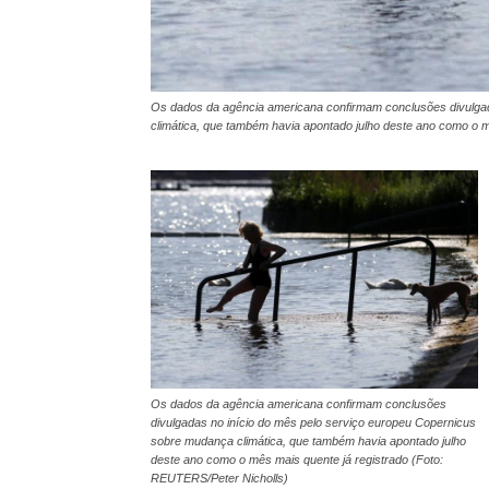
Os dados da agência americana confirmam conclusões divulgad
climática, que também havia apontado julho deste ano como o 
Os dados da agência americana confirmam conclusões
divulgadas no início do mês pelo serviço europeu Copernicus
sobre mudança climática, que também havia apontado julho
deste ano como o mês mais quente já registrado (Foto:
REUTERS/Peter Nicholls)