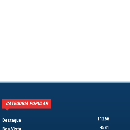
CATEGORIA POPULAR
11266
Destaque
4581
Boa Vista