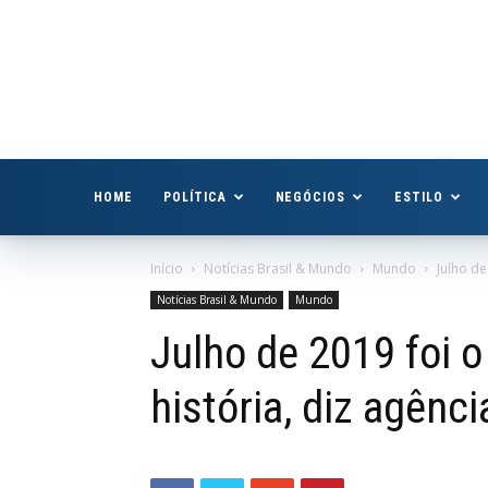
Boa
Vista
Já
HOME
POLÍTICA
NEGÓCIOS
ESTILO
Início
Notícias Brasil & Mundo
Mundo
Julho de
Notícias Brasil & Mundo
Mundo
Julho de 2019 foi 
história, diz agênc