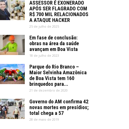
ASSESSOR É EXONERADO
APÓS SER FLAGRADO COM
R$ 700 MIL RELACIONADOS
A ATAQUE HACKER
25 de julho de 2025
Em fase de conclusão:
obras na área da saúde
avançam em Boa Vista
18 de julho de 2023
Parque do Rio Branco –
Maior Selvinha Amazônica
de Boa Vista tem 160
brinquedos para...
21 de dezembro de 2020
Governo do AM confirma 42
novas mortes em presídios;
total chega a 57
28 de maio de 2019