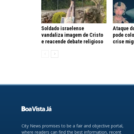
Soldado israelense
Ataque d
vandaliza imagem de Cristo
pode colo
e reacende debate religioso
crise mig
City News promises to be a fair and objective portal,
where readers can find the best information, recent