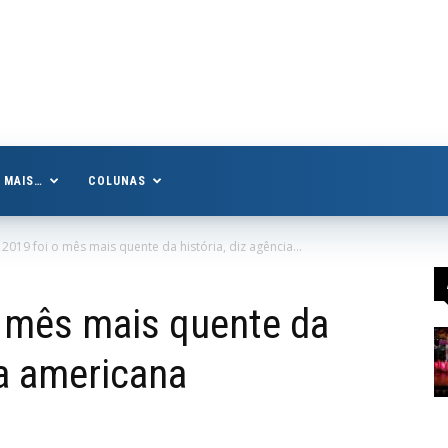
MAIS…
COLUNAS
 2019 foi o mês mais quente da história, diz agência...
o mês mais quente da
ia americana