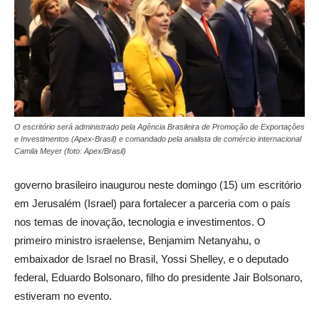
O escritório será administrado pela Agência Brasileira de Promoção de Exportações
e Investimentos (Apex-Brasil) e comandado pela analista de comércio internacional
Camila Meyer (foto: Apex/Brasil)
governo brasileiro inaugurou neste domingo (15) um escritório
em Jerusalém (Israel) para fortalecer a parceria com o país
nos temas de inovação, tecnologia e investimentos. O
primeiro ministro israelense, Benjamim Netanyahu, o
embaixador de Israel no Brasil, Yossi Shelley, e o deputado
federal, Eduardo Bolsonaro, filho do presidente Jair Bolsonaro,
estiveram no evento.