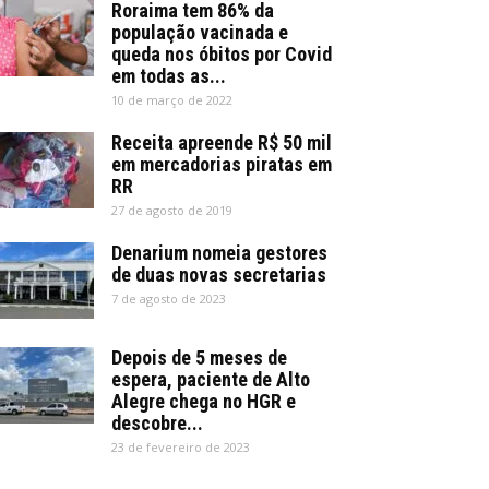
Roraima tem 86% da
população vacinada e
queda nos óbitos por Covid
em todas as...
10 de março de 2022
Receita apreende R$ 50 mil
em mercadorias piratas em
RR
27 de agosto de 2019
Denarium nomeia gestores
de duas novas secretarias
7 de agosto de 2023
Depois de 5 meses de
espera, paciente de Alto
Alegre chega no HGR e
descobre...
23 de fevereiro de 2023