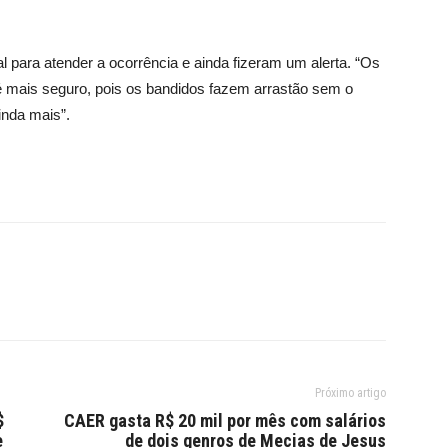
l para atender a ocorrência e ainda fizeram um alerta. “Os
 é mais seguro, pois os bandidos fazem arrastão sem o
nda mais”.
Próximo artigo
$
CAER gasta R$ 20 mil por mês com salários
e
de dois genros de Mecias de Jesus