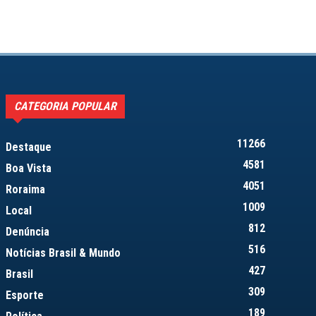
CATEGORIA POPULAR
11266
Destaque
4581
Boa Vista
4051
Roraima
1009
Local
812
Denúncia
516
Notícias Brasil & Mundo
427
Brasil
309
Esporte
189