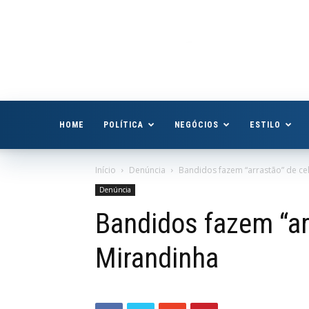
Boa
Vista
Já
HOME
POLÍTICA
NEGÓCIOS
ESTILO
Início
Denúncia
Bandidos fazem “arrastão” de ce
Denúncia
Bandidos fazem “ar
Mirandinha