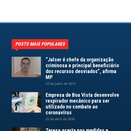
POSTS MAIS POPULARES
“Jalser é chefe da organização
criminosa e principal beneficiário
dos recursos desviados”, afirma
MP
25 de julho de 2019
Empresa de Boa Vista desenvolve
respirador mecânico para ser
utilizado no combate ao
coronavírus
22 de abril de 2020
Teresa acerta nas medidas e